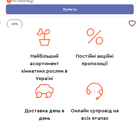
+157 бонусів
Купити
-
29
%
Найбільший
Постійні акційні
асортимент
пропозиції
кімнатних рослин в
Україні
Доставка день в
Онлайн супровід на
день
всіх етапах