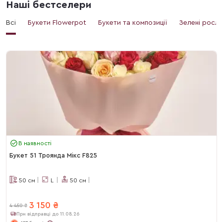
Наші бестселери
Всі
Букети Flowerpot
Букети та композиції
Зелені росл
В наявності
Букет 51 Троянда Мікс F825
50
см
L
50
см
3 150
₴
4 450
₴
При відправці до 11.08.26