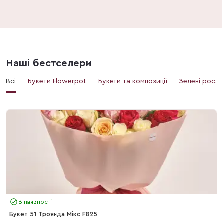
Наші бестселери
Всі
Букети Flowerpot
Букети та композиції
Зелені росл
В наявності
Букет 51 Троянда Мікс F825