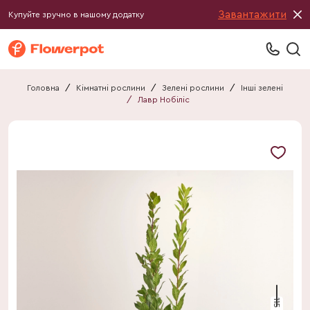
Завантажити
Купуйте зручно в нашому додатку
Головна
/
Кімнатні рослини
/
Зелені рослини
/
Інші зелені
/
Лавр Нобіліс
115 см