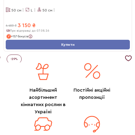
50
см
L
50
см
3 150
₴
4 450
₴
При відправці до 07.08.26
+157 бонусів
Купити
-
29
%
Найбільший
Постійні акційні
асортимент
пропозиції
кімнатних рослин в
Україні