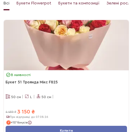
Всі
Букети Flowerpot
Букети та композиції
Зелені росл
В наявності
Букет 51 Троянда Мікс F825
50
см
L
50
см
3 150
₴
4 450
₴
При відправці до 07.08.26
+157 бонусів
Купити