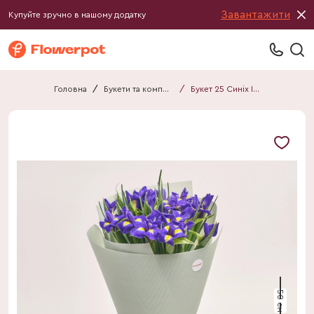
Завантажити
Купуйте зручно в нашому додатку
Головна
/
Букети та композиції
/
Букет 25 Синіх Ірисів F443
50 см