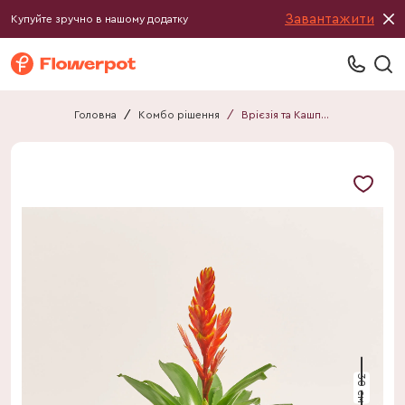
Завантажити
Купуйте зручно в нашому додатку
Головна
/
Комбо рішення
/
Врієзія та Кашпо Сет 212
30 см