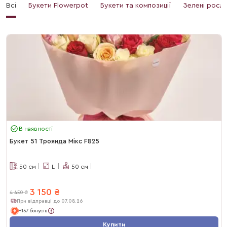
Всі
Букети Flowerpot
Букети та композиції
Зелені росл
В наявності
Букет 51 Троянда Мікс F825
50
см
L
50
см
3 150
₴
4 450
₴
При відправці до 07.08.26
+157 бонусів
Купити