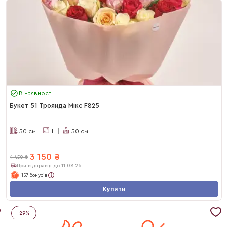
В наявності
Букет 51 Троянда Мікс F825
50
см
L
50
см
3 150
₴
4 450
₴
При відправці до 11.08.26
+157 бонусів
Купити
-
29
%