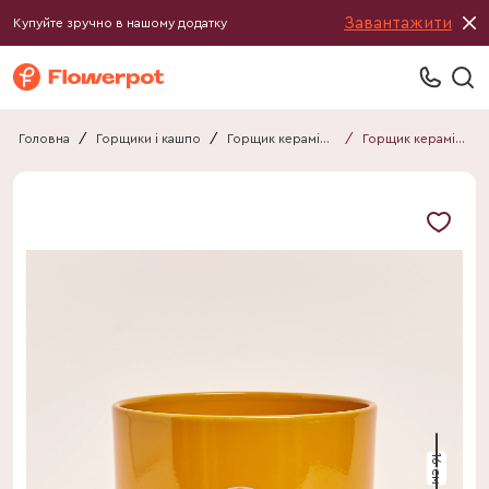
Завантажити
Купуйте зручно в нашому додатку
Головна
/
Горщики і кашпо
/
Горщик керамічний
/
Горщик керамічний
16 см