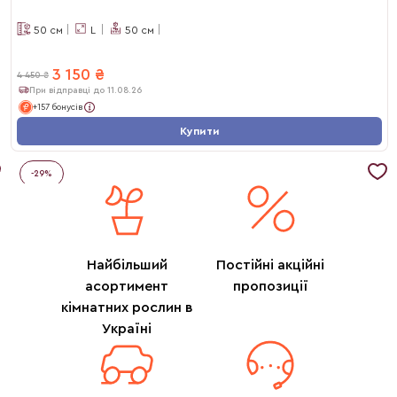
50
см
L
50
см
3 150
₴
4 450
₴
При відправці до 11.08.26
+157 бонусів
Купити
-
29
%
Найбільший
Постійні акційні
асортимент
пропозиції
кімнатних рослин в
Україні