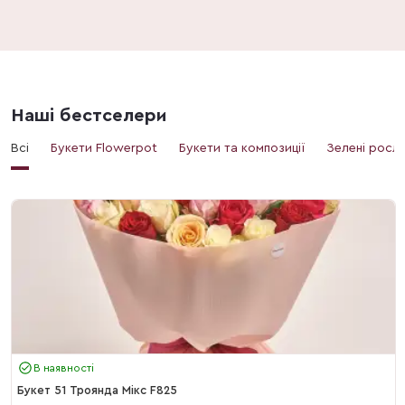
Наші бестселери
Всі
Букети Flowerpot
Букети та композиції
Зелені росл
В наявності
Букет 51 Троянда Мікс F825