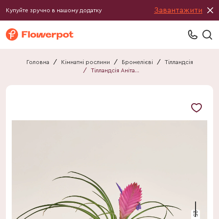
Завантажити
Купуйте зручно в нашому додатку
Головна
/
Кімнатні рослини
/
Бромелієві
/
Тілландсія
/
Тілландсія Аніта в кер.
25 см