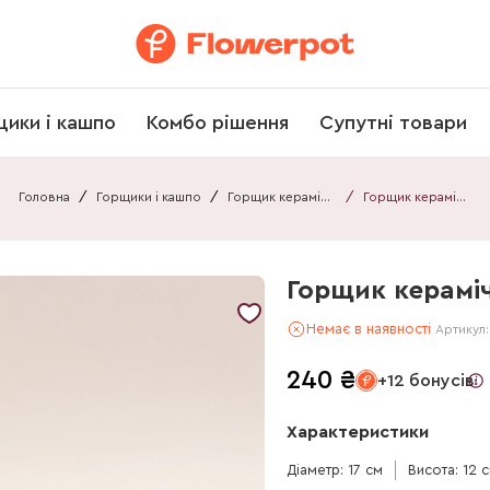
щики і кашпо
Комбо рішення
Супутні товари
Головна
/
Горщики і кашпо
/
Горщик керамічний
/
Горщик керамічний
Горщик керамі
Немає в наявності
Артикул
240
₴
+12 бонусів
Характеристики
Діаметр: 17 см
Висота: 12 