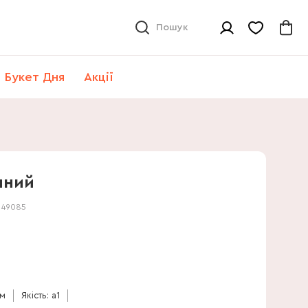
Пошук
Букет Дня
Акції
чний
:
49085
см
Якість: a1