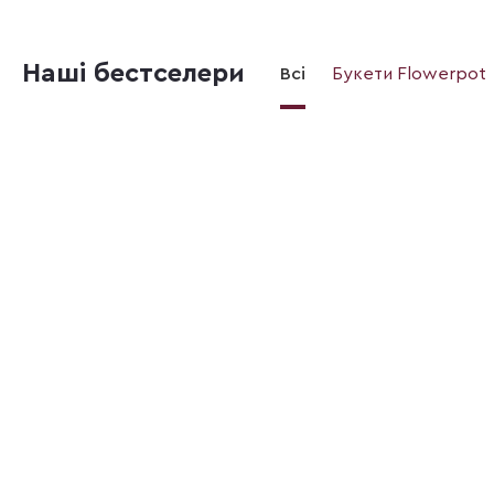
Наші бестселери
Всі
Букети Flowerpot