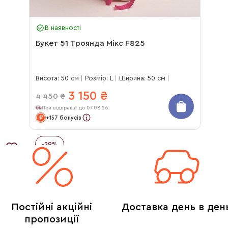
В наявності
Букет 51 Троянда Мікс F825
Висота: 50 см
Розмір: L
Ширина: 50 см
3 150
₴
4 450
₴
При відправці до 07.08.26
+157 бонусів
-
29
%
Постійні акційні
Доставка день в ден
пропозиції