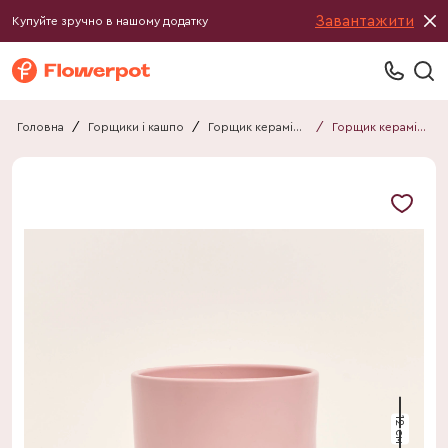
Завантажити
Купуйте зручно в нашому додатку
Головна
/
Горщики і кашпо
/
Горщик керамічний
/
Горщик керамічний
12 см