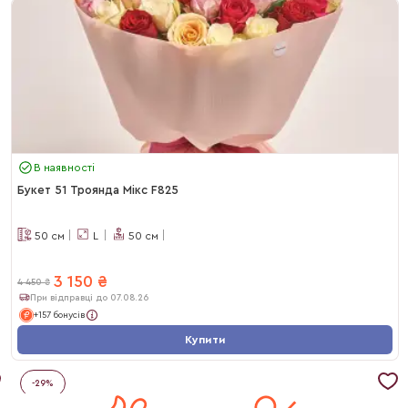
В наявності
Букет 51 Троянда Мікс F825
50
см
L
50
см
3 150
₴
4 450
₴
При відправці до 07.08.26
+157 бонусів
Купити
-
29
%