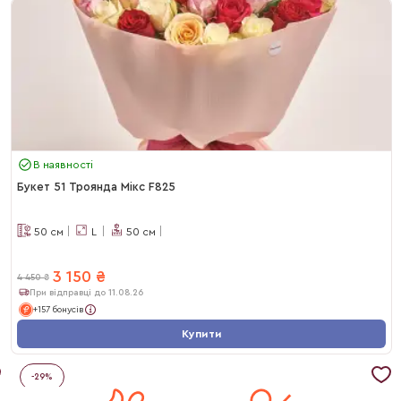
В наявності
Букет 51 Троянда Мікс F825
50
см
L
50
см
3 150
₴
4 450
₴
При відправці до 11.08.26
+157 бонусів
Купити
-
29
%