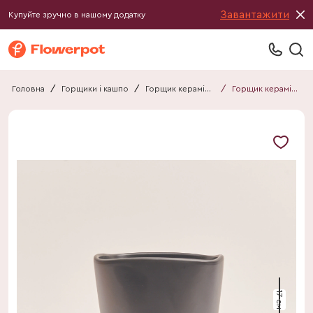
Завантажити
Купуйте зручно в нашому додатку
Головна
/
Горщики і кашпо
/
Горщик керамічний
/
Горщик керамічний
17 см