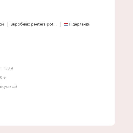
85 см
см
Виробник: peeters-potplanten-bv
Нідерланди
і
,
150
₴
0 ₴
кується)