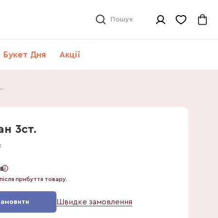
Пошук
Букет Дня
Акції
кус ел Абіджан 3ст.
ан 3ст.
1
ів
після прибуття товару.
Швидке замовлення
Замовити