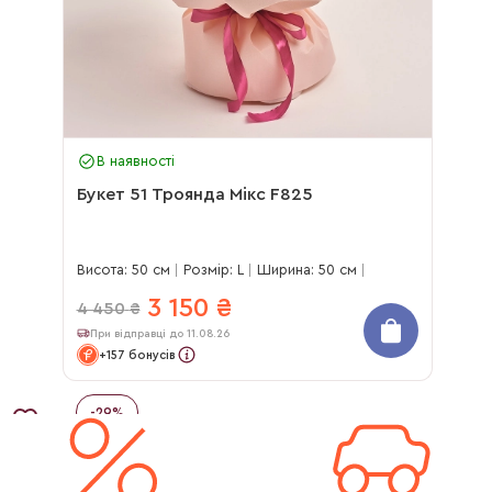
В наявності
Букет 51 Троянда Мікс F825
Висота: 50 см
Розмір: L
Ширина: 50 см
3 150
₴
4 450
₴
При відправці до 11.08.26
+157 бонусів
-
29
%