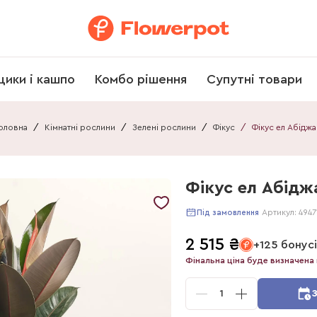
щики і кашпо
Комбо рішення
Супутні товари
оловна
/
Кімнатні рослини
/
Зелені рослини
/
Фікус
/
Фі
Фікус ел Абідж
Артикул:
4947
Під замовлення
2 515
₴
+125 бонус
Фінальна ціна буде визначена 
1