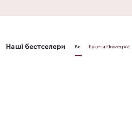
Наші бестселери
Всі
Букети Flowerpot