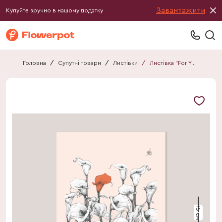
Завантажити
Купуйте зручно в нашому додатку
Головна
/
Супутні товари
/
Листівки
/
Листівка "For You"
15 см