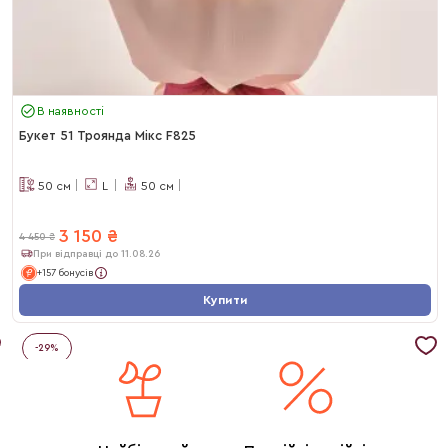
В наявності
Букет 51 Троянда Мікс F825
50
см
L
50
см
3 150
₴
4 450
₴
При відправці до 11.08.26
+157 бонусів
Купити
-
29
%