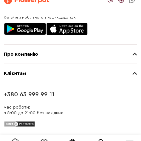
Купуйте з мобільного в наших додатках
Про компанію
Про нас
Клієнтам
Контакти
Доставка
Магазини
+380 63 999 99 11
Оплата
Блог
Час роботи:
з 8:00 до 21:00 без вихідних
Бонусна програма
Заміна та повернення
Публічна оферта