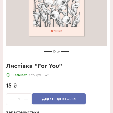
10 см
Листівка "For You"
В наявності
Артикул:
50495
15
₴
Додати до кошика
1
Характеристики