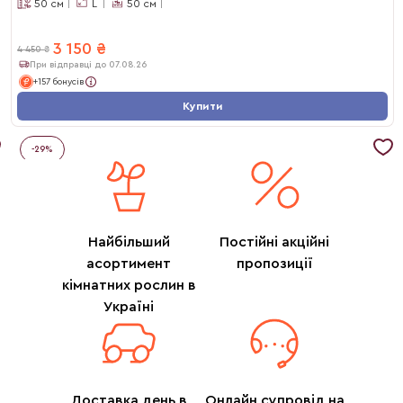
50
см
L
50
см
3 150
₴
4 450
₴
При відправці до 07.08.26
+157 бонусів
Купити
-
29
%
Найбільший
Постійні акційні
асортимент
пропозиції
кімнатних рослин в
Україні
Доставка день в
Онлайн супровід на