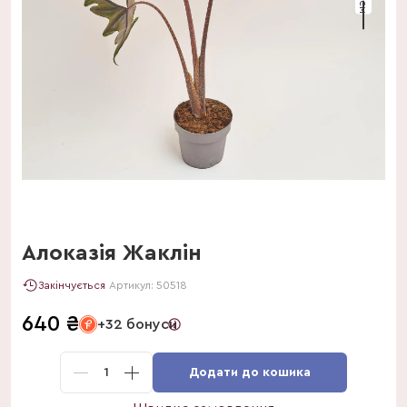
Алоказія Жаклін
Закінчується
Артикул:
50518
640
₴
+32 бонуси
1
Додати до кошика