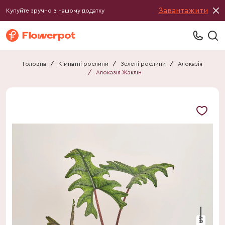
Завантажити
Купуйте зручно в нашому додатку
Головна
/
Кімнатні рослини
/
Зелені рослини
/
Алоказія
/
Алоказія Жаклін
60 см