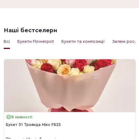
Наші бестселери
Всі
Букети Flowerpot
Букети та композиції
Зелені росл
В наявності
Букет 51 Троянда Мікс F825