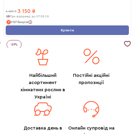
3 150
₴
4 450
₴
При відправці до 07.08.26
+157 бонусів
Купити
-
29
%
Найбільший
Постійні акційні
асортимент
пропозиції
кімнатних рослин в
Україні
Доставка день в
Онлайн супровід на