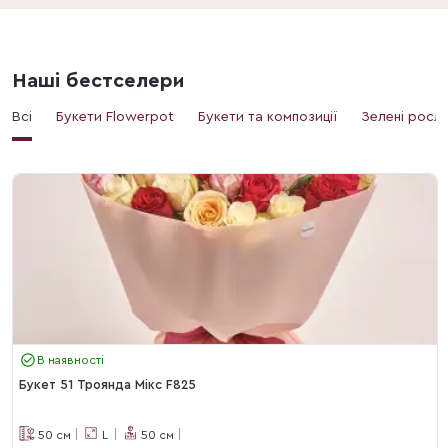
Наші бестселери
Всі
Букети Flowerpot
Букети та композиції
Зелені росл
В наявності
Букет 51 Троянда Мікс F825
50
см
L
50
см