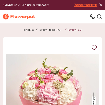
Завантажити
Купуйте зручно в нашому додатку
Головна
/
Букети та композиції
/
Букет F821
60 см