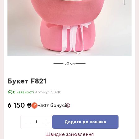
50 см
Букет F821
В наявності
Артикул:
50710
6 150
₴
+307 бонусів
1
Додати до кошика
Швидке замовлення