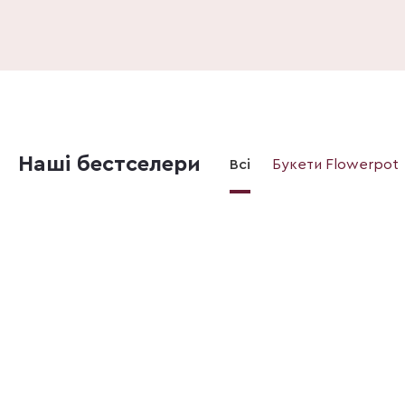
Наші бестселери
Всі
Букети Flowerpot