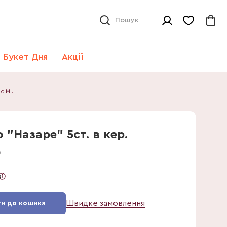
Пошук
Букет Дня
Акції
Фаленопсис Мф "Назаре" 5ст. в кер.
"Назаре" 5ст. в кер.
0
в
Швидке замовлення
и до кошика