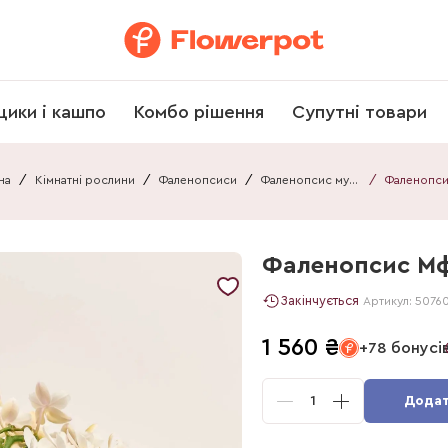
щики і кашпо
Комбо рішення
Супутні товари
на
/
Кімнатні рослини
/
Фаленопсиси
/
Фаленопсис мультифлора
/
Фаленопсис Мф 
Закінчується
Артикул:
5076
1 560
₴
+78 бонусі
1
Додат