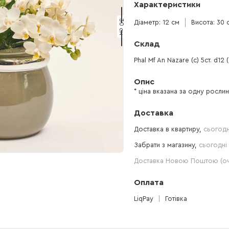
Характеристики
30 см
Діаметр: 12 см
Висота: 30 
Склад
Phal Mf An Nazare (с) 5ст. d12 
Опис
* ціна вказана за одну росли
Доставка
Доставка в квартиру,
сьогодн
Забрати з магазину,
сьогодні 
Доставка Новою Поштою (очі
Оплата
LiqPay
Готівка