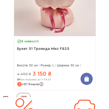
В наявності
Букет 51 Троянда Мікс F825
Висота: 50 см
Розмір: L
Ширина: 50 см
3 150
₴
4 450
₴
При відправці до 11.08.26
+157 бонусів
-
29
%