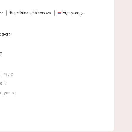
30 см
см
Виробник: phalaenova
Нідерланди
(25-30)
ну
і
,
150
₴
0 ₴
кується)