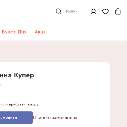
Пошук
Букет Дня
Акції
єнна Купер
18
після прибуття товару.
Швидке замовлення
Замовити