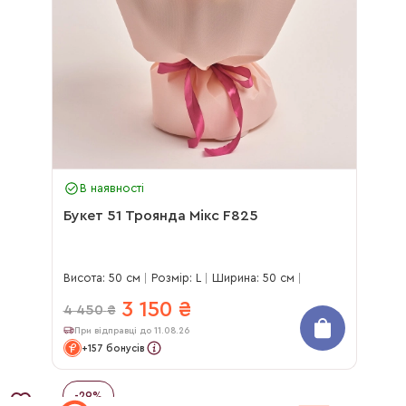
В наявності
Букет 51 Троянда Мікс F825
Висота: 50 см
Розмір: L
Ширина: 50 см
3 150
₴
4 450
₴
При відправці до 11.08.26
+157 бонусів
-
29
%