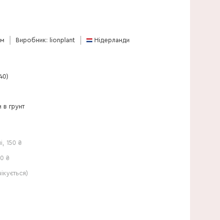
35 см
см
Виробник: lionplant
Нідерланди
40)
 в грунт
і
,
150
₴
0 ₴
кується)