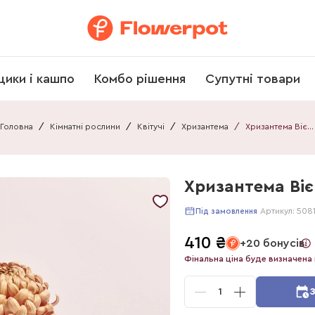
щики і кашпо
Комбо рішення
Супутні товари
Головна
/
Кімнатні рослини
/
Квітучі
/
Хризантема
/
Хризантема Вієнна Купер
Хризантема Ві
Артикул:
508
Під замовлення
410
₴
+20 бонусів
Фінальна ціна буде визначена 
1