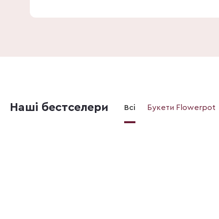
Наші бестселери
Всі
Букети Flowerpot