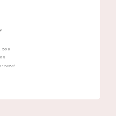
20 см
ну
,
150
₴
0 ₴
кується)