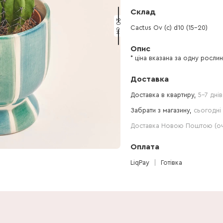
Склад
20 см
Cactus Ov (с) d10 (15-20)
Опис
* ціна вказана за одну росли
Доставка
Доставка в квартиру,
5-7 днів
Забрати з магазину,
сьогодні 
Доставка Новою Поштою (очі
Оплата
LiqPay
Готівка