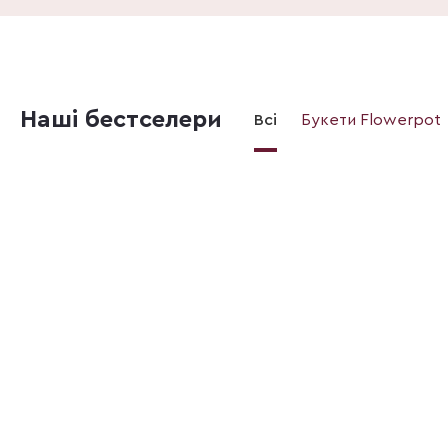
Наші бестселери
Всі
Букети Flowerpot