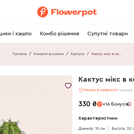
щики і кашпо
Комбо рішення
Супутні товари
Головна
/
Кімнатні рослини
/
Кактуси
/
Кактус мікс в кер.
Кактус мікс в к
Немає в наявності
Артикул
330
₴
+16 бонусів
Характеристики
Діаметр: 10 см
Висота: 20 