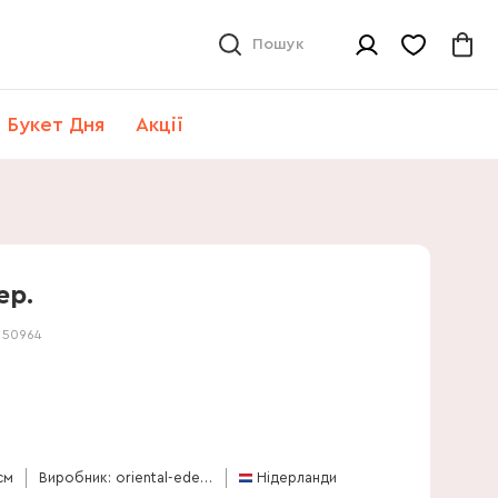
Пошук
Букет Дня
Акції
ер.
:
50964
см
Виробник: oriental-edelcactus
Нідерланди