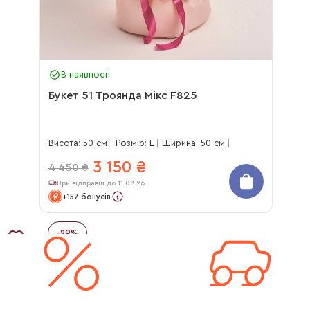
В наявності
Букет 51 Троянда Мікс F825
Висота: 50 см
Розмір: L
Ширина: 50 см
3 150
₴
4 450
₴
При відправці до 11.08.26
+157 бонусів
-
29
%