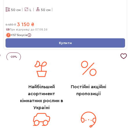
50
см
L
50
см
3 150
₴
4 450
₴
При відправці до 07.08.26
+157 бонусів
Купити
-
29
%
Найбільший
Постійні акційні
асортимент
пропозиції
кімнатних рослин в
Україні