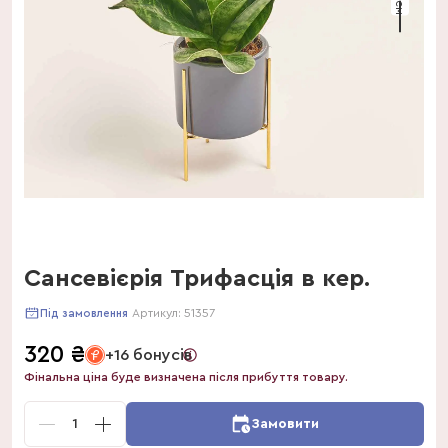
Сансевієрія Трифасція в кер.
Артикул:
51357
Під замовлення
320
₴
+16 бонусів
Фінальна ціна буде визначена після прибуття товару.
1
Замовити