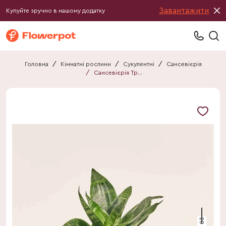
Завантажити
Купуйте зручно в нашому додатку
Головна
/
Кімнатні рослини
/
Сукулентні
/
Сансевієрія
/
Сансевієрія Трифасція в кер.
20 см