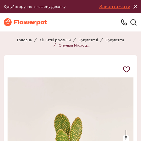
Завантажити
Купуйте зручно в нашому додатку
Головна
/
Кімнатні рослини
/
Сукулентні
/
Сукуленти
/
Опунція Мікродазіс
10 см