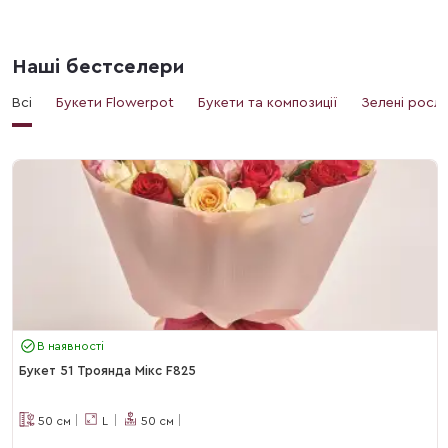
Наші бестселери
Всі
Букети Flowerpot
Букети та композиції
Зелені росл
В наявності
Букет 51 Троянда Мікс F825
50
см
L
50
см