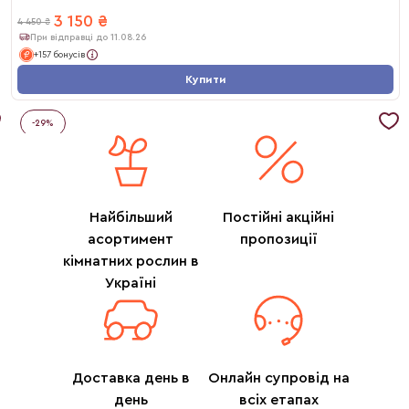
3 150
₴
4 450
₴
При відправці до 11.08.26
+157 бонусів
Купити
-
29
%
Найбільший
Постійні акційні
асортимент
пропозиції
кімнатних рослин в
Україні
Доставка день в
Онлайн супровід на
день
всіх етапах