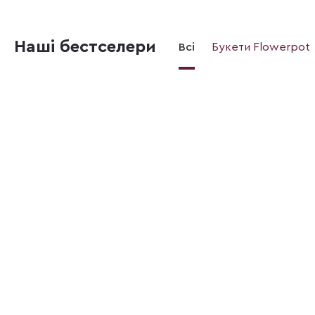
Наші бестселери
Всі
Букети Flowerpot