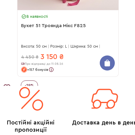
В наявності
Букет 51 Троянда Мікс F825
Висота: 50 см
Розмір: L
Ширина: 50 см
3 150
₴
4 450
₴
При відправці до 11.08.26
+157 бонусів
-
29
%
Постійні акційні
Доставка день в ден
пропозиції