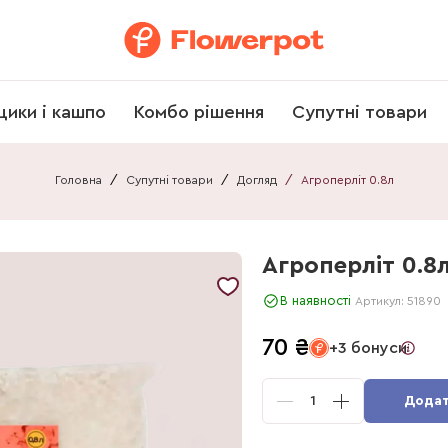
щики і кашпо
Комбо рішення
Супутні товари
Головна
/
Супутні товари
/
Догляд
/
Агроперліт 0.8л
Агроперліт 0.8
В наявності
Артикул:
51890
70
₴
+3 бонуси
1
Додат