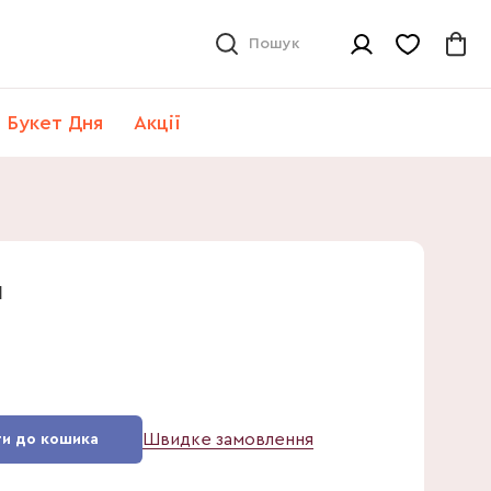
Пошук
Букет Дня
Акції
л
Швидке замовлення
и до кошика