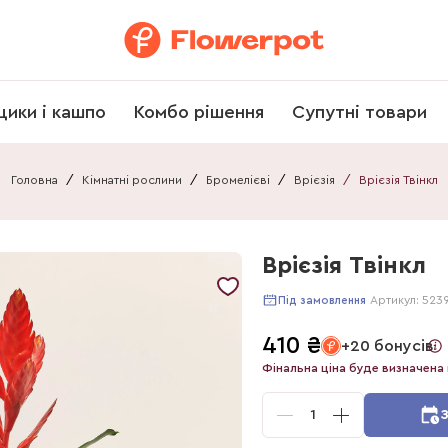
щики і кашпо
Комбо рішення
Супутні товари
Головна
/
Кімнатні рослини
/
Бромелієві
/
Врієзія
/
Врієзія Твінкл
Врієзія Твінкл
Артикул:
523
Під замовлення
410
₴
+20 бонусів
Фінальна ціна буде визначена 
1