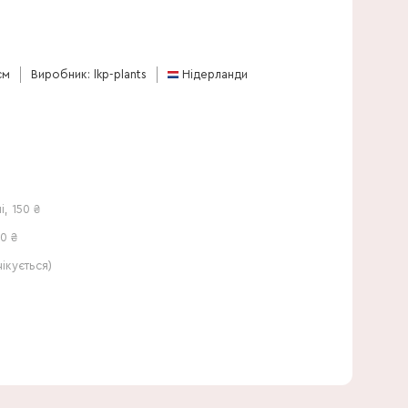
30 см
см
Виробник: lkp-plants
Нідерланди
і
,
150
₴
0 ₴
кується)