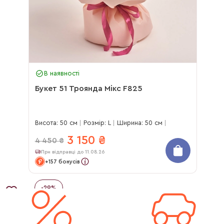
В наявності
Букет 51 Троянда Мікс F825
Висота: 50 см
Розмір: L
Ширина: 50 см
3 150
₴
4 450
₴
При відправці до 11.08.26
+157 бонусів
-
29
%