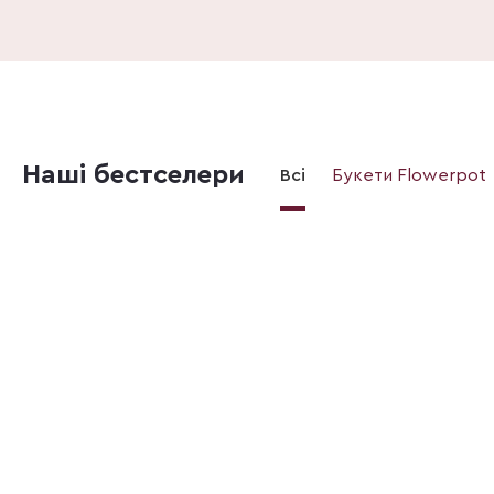
Наші бестселери
Всі
Букети Flowerpot