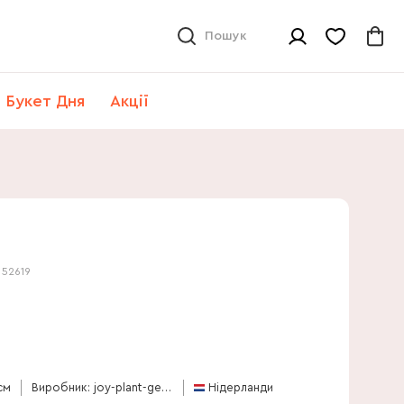
Пошук
Букет Дня
Акції
:
52619
см
Виробник: joy-plant-gebr-v-paassen
Нідерланди