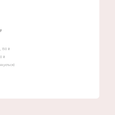
20 см
ну
,
150
₴
0 ₴
кується)