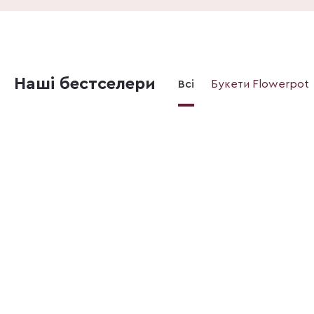
Наші бестселери
Всі
Букети Flowerpot