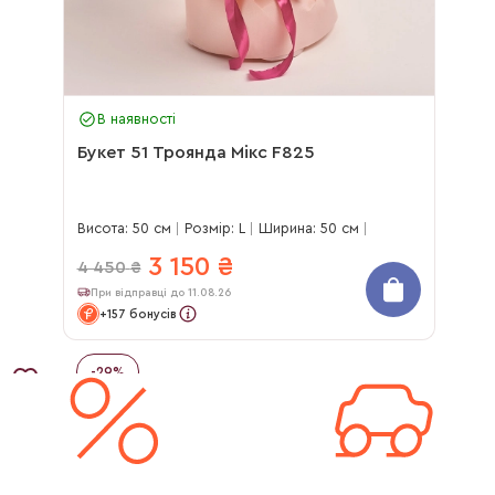
В наявності
Букет 51 Троянда Мікс F825
Висота: 50 см
Розмір: L
Ширина: 50 см
3 150
₴
4 450
₴
При відправці до 11.08.26
+157 бонусів
-
29
%