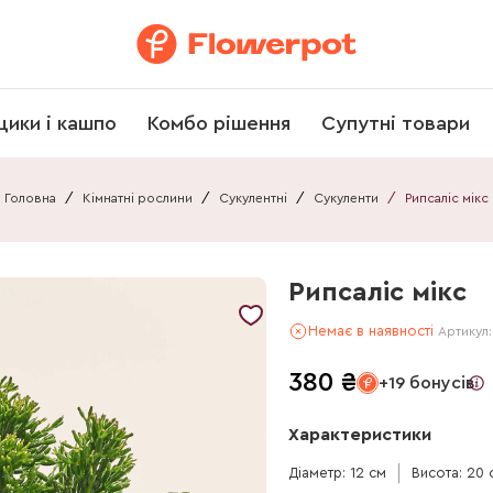
щики і кашпо
Комбо рішення
Супутні товари
Головна
/
Кімнатні рослини
/
Сукулентні
/
Сукуленти
/
Рипсаліс мікс
Рипсаліс мікс
Немає в наявності
Артикул
380
₴
+19 бонусів
Характеристики
Діаметр: 12 см
Висота: 20 