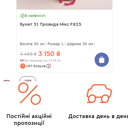
В наявності
Букет 51 Троянда Мікс F825
Висота: 50 см
Розмір: L
Ширина: 50 см
3 150
₴
4 450
₴
При відправці до 07.08.26
+157 бонусів
-
29
%
Постійні акційні
Доставка день в ден
пропозиції