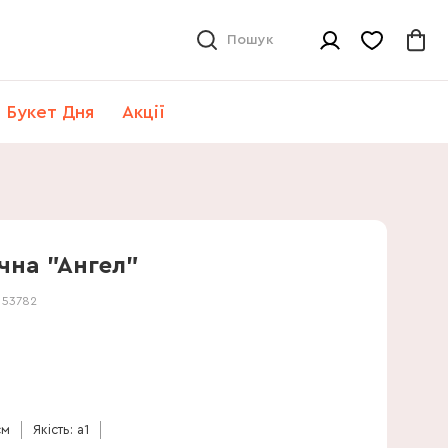
Пошук
Букет Дня
Акції
чна "Ангел"
:
53782
см
Якість: a1