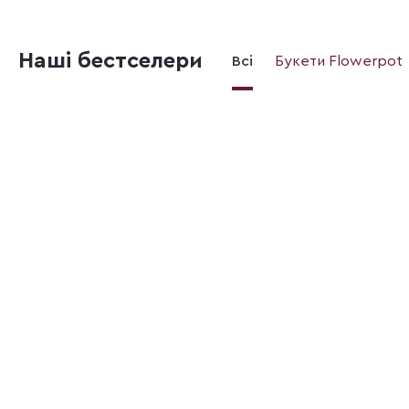
Наші бестселери
Всі
Букети Flowerpot