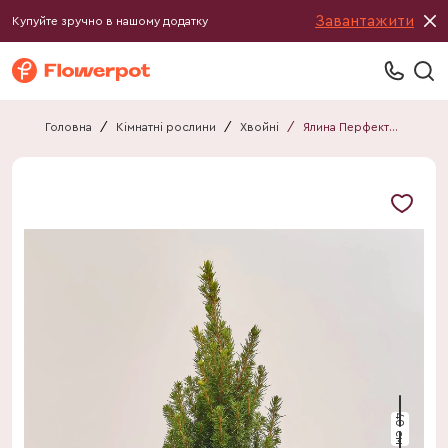
Завантажити
Купуйте зручно в нашому додатку
Головна
/
Кімнатні рослини
/
Хвойні
/
Ялина Перфекта декор в кер.
40 см