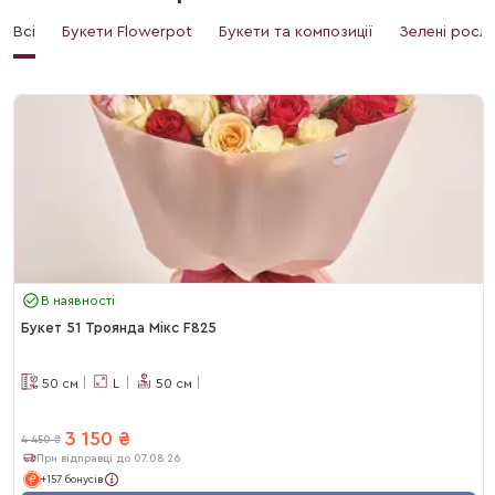
Всі
Букети Flowerpot
Букети та композиції
Зелені росл
В наявності
Букет 51 Троянда Мікс F825
50
см
L
50
см
3 150
₴
4 450
₴
При відправці до 07.08.26
+157 бонусів