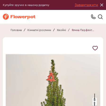
Завантажити
Купуйте зручно в нашому додатку
Головна
/
Кімнатні рослини
/
Хвойні
/
Ялина Перфекта декор у мішку
45 см