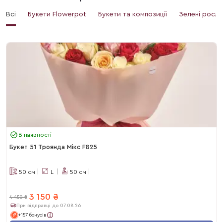
Всі
Букети Flowerpot
Букети та композиції
Зелені росл
В наявності
Букет 51 Троянда Мікс F825
50
см
L
50
см
3 150
₴
4 450
₴
При відправці до 07.08.26
+157 бонусів