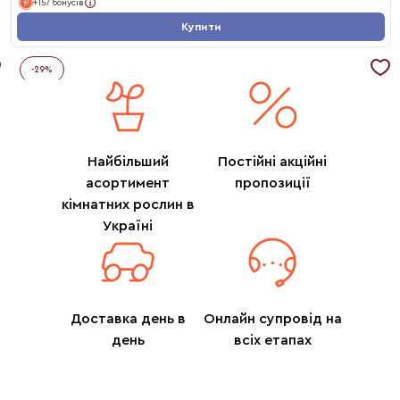
+157 бонусів
Купити
-
29
%
Найбільший
Постійні акційні
асортимент
пропозиції
кімнатних рослин в
Україні
Доставка день в
Онлайн супровід на
день
всіх етапах