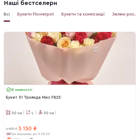
Наші бестселери
Всі
Букети Flowerpot
Букети та композиції
Зелені росл
В наявності
Букет 51 Троянда Мікс F825
50
см
L
50
см
3 150
₴
4 450
₴
При відправці до 11.08.26