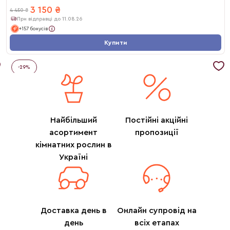
3 150
₴
4 450
₴
При відправці до 11.08.26
+157 бонусів
Купити
-
29
%
Найбільший
Постійні акційні
асортимент
пропозиції
кімнатних рослин в
Україні
Доставка день в
Онлайн супровід на
день
всіх етапах