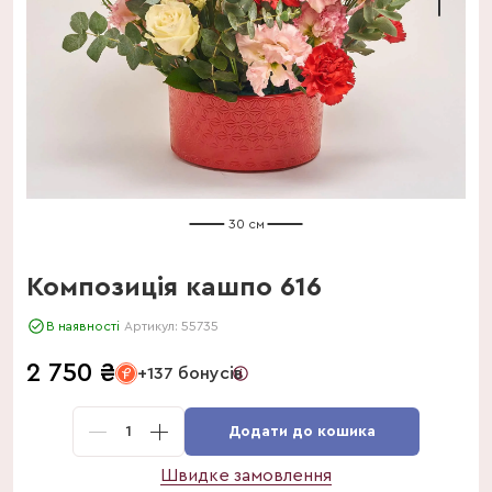
30 см
Композиція кашпо 616
В наявності
Артикул:
55735
2 750
₴
+137 бонусів
1
Додати до кошика
Швидке замовлення