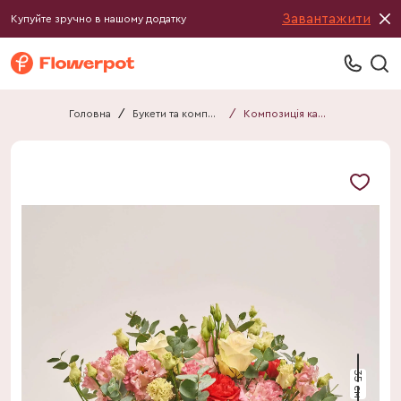
Завантажити
Купуйте зручно в нашому додатку
Головна
/
Букети та композиції
/
Композиція кашпо 616
35 см