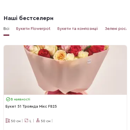
Наші бестселери
Всі
Букети Flowerpot
Букети та композиції
Зелені росл
В наявності
Букет 51 Троянда Мікс F825
50
см
L
50
см