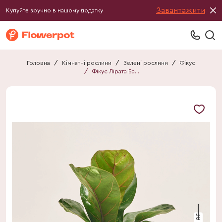
Завантажити
Купуйте зручно в нашому додатку
Головна
/
Кімнатні рослини
/
Зелені рослини
/
Фікус
/
Фікус Лірата Бамбіно
30 см