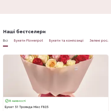
Наші бестселери
Всі
Букети Flowerpot
Букети та композиції
Зелені росл
В наявності
Букет 51 Троянда Мікс F825