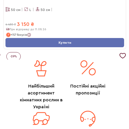
50
см
L
50
см
3 150
₴
4 450
₴
При відправці до 11.08.26
+157 бонусів
Купити
-
29
%
Найбільший
Постійні акційні
асортимент
пропозиції
кімнатних рослин в
Україні