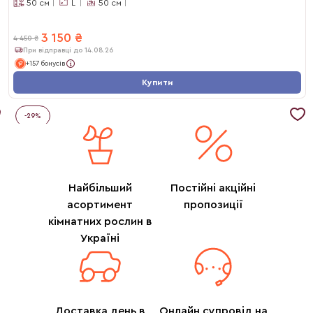
50
см
L
50
см
3 150
₴
4 450
₴
При відправці до 14.08.26
+157 бонусів
Купити
-
29
%
Найбільший
Постійні акційні
асортимент
пропозиції
кімнатних рослин в
Україні
Доставка день в
Онлайн супровід на