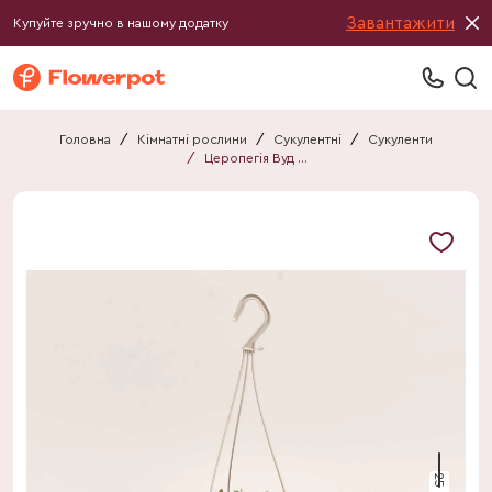
Завантажити
Купуйте зручно в нашому додатку
Головна
/
Кімнатні рослини
/
Сукулентні
/
Сукуленти
/
Церопегія Вуд Сільвер Глорі
25 см