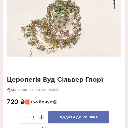
Церопегія Вуд Сільвер Глорі
Закінчується
Артикул:
56532
720
₴
+36 бонусів
1
Додати до кошика