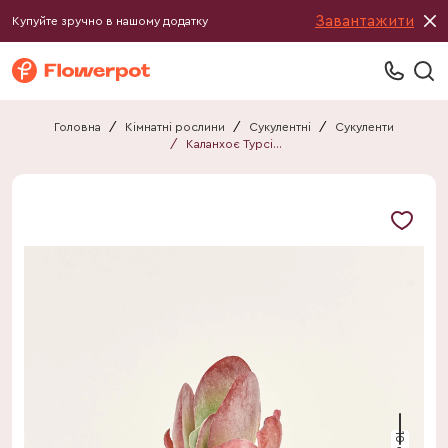
Завантажити
Купуйте зручно в нашому додатку
Головна
/
Кімнатні рослини
/
Сукулентні
/
Сукуленти
/
Каланхоє Турсіфлора
10 см