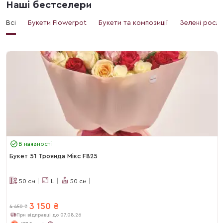
Наші бестселери
Всі
Букети Flowerpot
Букети та композиції
Зелені росл
В наявності
Букет 51 Троянда Мікс F825
50
см
L
50
см
3 150
₴
4 450
₴
При відправці до 07.08.26