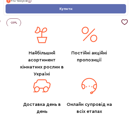
+157 бонусів
Купити
-
29
%
Найбільший
Постійні акційні
асортимент
пропозиції
кімнатних рослин в
Україні
Доставка день в
Онлайн супровід на
день
всіх етапах