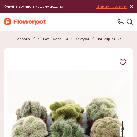
Завантажити
Купуйте зручно в нашому додатку
Головна
/
Кімнатні рослини
/
Кактуси
/
Мамілярія мікс
15 см