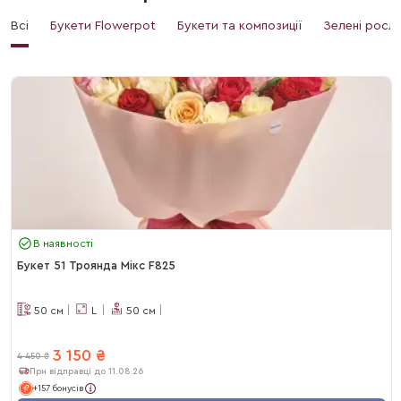
Всі
Букети Flowerpot
Букети та композиції
Зелені росл
В наявності
Букет 51 Троянда Мікс F825
50
см
L
50
см
3 150
₴
4 450
₴
При відправці до 11.08.26
+157 бонусів