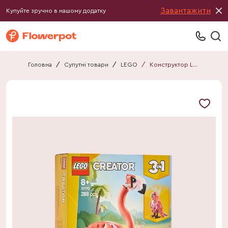
Завантажити
Купуйте зручно в нашому додатку
Головна
/
Супутні товари
/
LEGO
/
Конструктор LEGO Creator Дикі тварини: рожевий фламінго