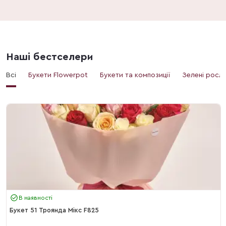
Наші бестселери
Всі
Букети Flowerpot
Букети та композиції
Зелені росл
В наявності
Букет 51 Троянда Мікс F825