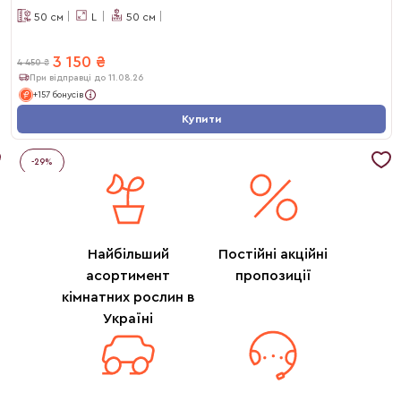
50
см
L
50
см
3 150
₴
4 450
₴
При відправці до 11.08.26
+157 бонусів
Купити
-
29
%
Найбільший
Постійні акційні
асортимент
пропозиції
кімнатних рослин в
Україні