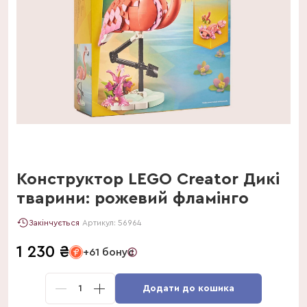
Конструктор LEGO Creator Дикі
тварини: рожевий фламінго
Закінчується
Артикул:
56964
1 230
₴
+61 бонус
1
Додати до кошика