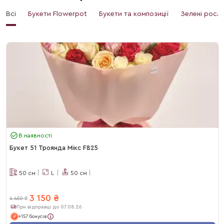
Всі
Букети Flowerpot
Букети та композиції
Зелені росл
В наявності
Букет 51 Троянда Мікс F825
50
см
L
50
см
3 150
₴
4 450
₴
При відправці до 07.08.26
+157 бонусів