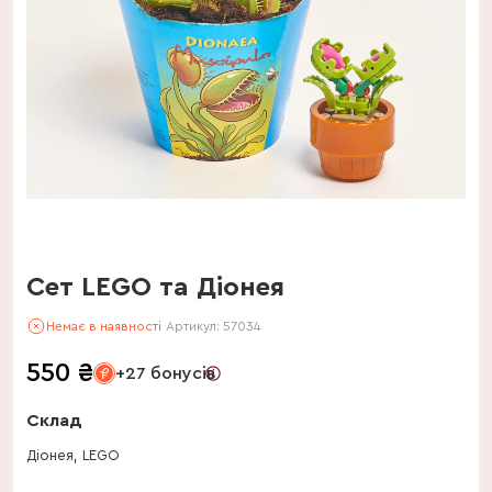
Сет LEGO та Діонея
Немає в наявності
Артикул:
57034
550
₴
+27 бонусів
Склад
Діонея, LEGO