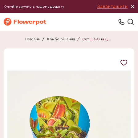
Завантажити
Купуйте зручно в нашому додатку
Головна
/
Комбо рішення
/
Сет LEGO та Діонея