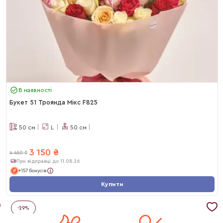
В наявності
Букет 51 Троянда Мікс F825
50
см
L
50
см
3 150
₴
4 450
₴
При відправці до 11.08.26
+157 бонусів
Купити
-
29
%