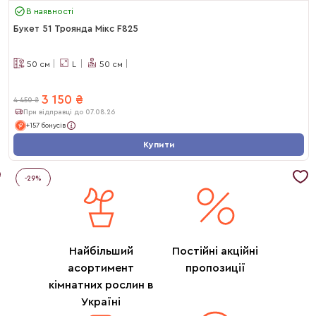
В наявності
Букет 51 Троянда Мікс F825
50
см
L
50
см
3 150
₴
4 450
₴
При відправці до 07.08.26
+157 бонусів
Купити
-
29
%
Найбільший
Постійні акційні
асортимент
пропозиції
кімнатних рослин в
Україні