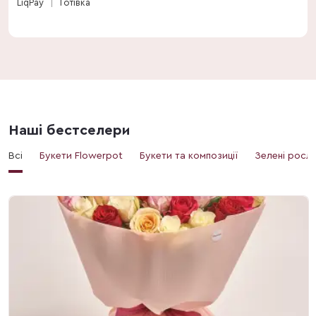
LiqPay
Готівка
Наші бестселери
Всі
Букети Flowerpot
Букети та композиції
Зелені росл