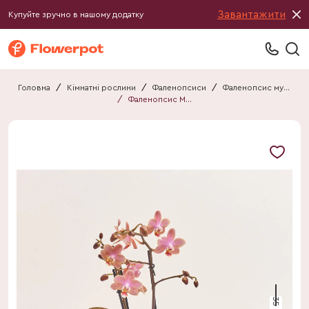
Завантажити
Купуйте зручно в нашому додатку
Головна
/
Кімнатні рослини
/
Фаленопсиси
/
Фаленопсис мультифлора
/
Фаленопсис Мф "Парфум" 2ст.
35 см