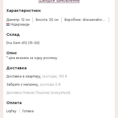
Швидке замовлення
Характеристики
Діаметр: 12 см
Висота: 20 см
Виробник: dracaenakw-de-plaats
Нідерланди
Склад
Dra Gem d12 (15-20)
Опис
* ціна вказана за одну рослину
Доставка
Доставка в квартиру,
сьогодні
,
150
₴
Забрати з магазину,
сьогодні 0 ₴
Доставка Новою Поштою (очікується)
Оплата
LiqPay
Готівка