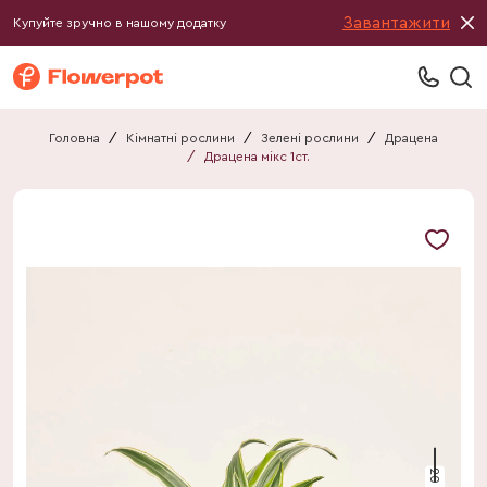
Завантажити
Купуйте зручно в нашому додатку
Головна
/
Кімнатні рослини
/
Зелені рослини
/
Драцена
/
Драцена мікс 1ст.
20 см