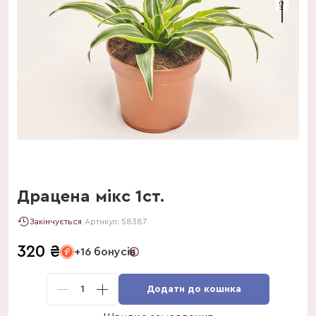
Драцена мікс 1ст.
Закінчується
Артикул:
58387
320
₴
+16 бонусів
1
Додати до кошика