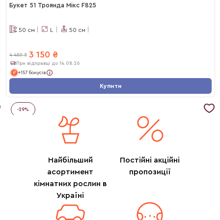
Букет 51 Троянда Мікс F825
50
см
L
50
см
3 150
₴
4 450
₴
При відправці до 14.08.26
+157 бонусів
Купити
-
29
%
Найбільший
Постійні акційні
асортимент
пропозиції
кімнатних рослин в
Україні