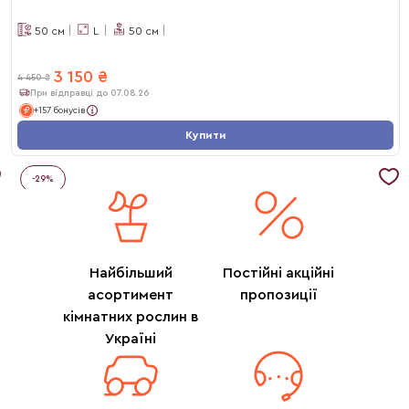
50
см
L
50
см
3 150
₴
4 450
₴
При відправці до 07.08.26
+157 бонусів
Купити
-
29
%
Найбільший
Постійні акційні
асортимент
пропозиції
кімнатних рослин в
Україні