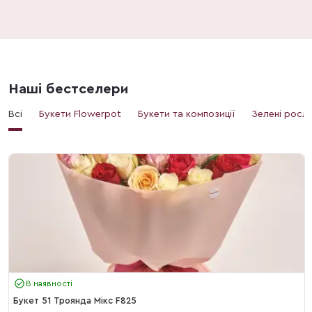
Наші бестселери
Всі
Букети Flowerpot
Букети та композиції
Зелені росл
В наявності
Букет 51 Троянда Мікс F825