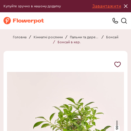
Завантажити
Купуйте зручно в нашому додатку
Головна
/
Кімнатні рослини
/
Пальми та дерева
/
Бонсай
/
Бонсай в кер.
35 см