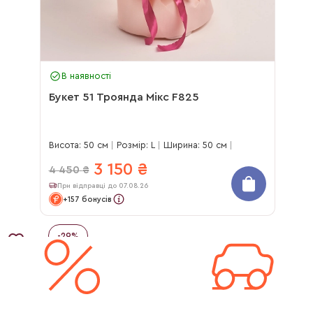
В наявності
Букет 51 Троянда Мікс F825
Висота: 50 см
Розмір: L
Ширина: 50 см
3 150
₴
4 450
₴
При відправці до 07.08.26
+157 бонусів
-
29
%