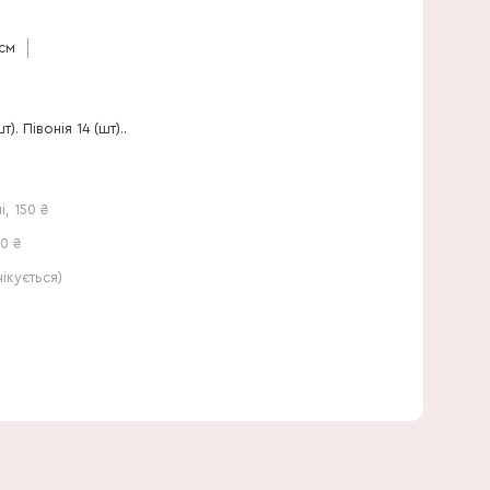
60 см
см
). Півонія 14 (шт)..
і
,
150
₴
0 ₴
кується)
50 см