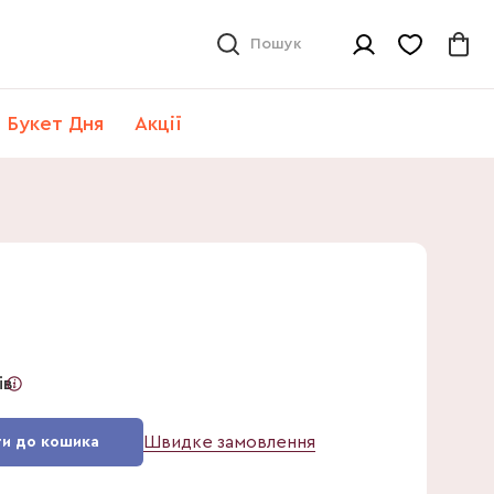
Пошук
Букет Дня
Акції
ів
Швидке замовлення
и до кошика