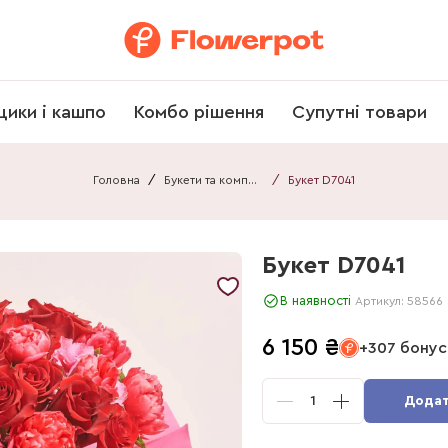
щики і кашпо
Комбо рішення
Супутні товари
Головна
/
Букети та композиції
/
Букет D7041
Букет D7041
В наявності
Артикул:
58566
6 150
₴
+307 бонус
1
Додат