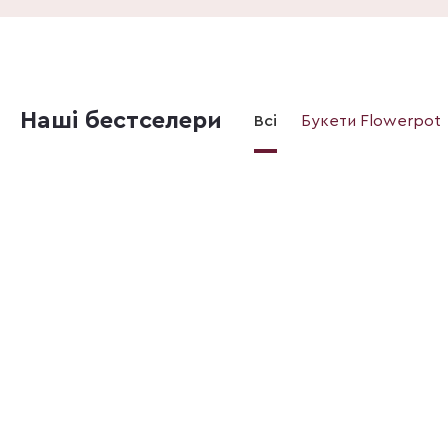
Наші бестселери
Всі
Букети Flowerpot