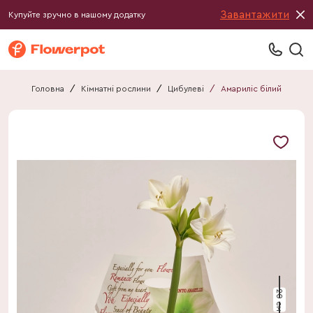
Завантажити
Купуйте зручно в нашому додатку
Головна
/
Кімнатні рослини
/
Цибулеві
/
Амариліс білий
20 см