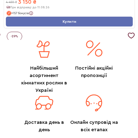
3 150
₴
4 450
₴
При відправці до 11.08.26
+157 бонусів
Купити
-
29
%
Найбільший
Постійні акційні
асортимент
пропозиції
кімнатних рослин в
Україні
Доставка день в
Онлайн супровід на
день
всіх етапах