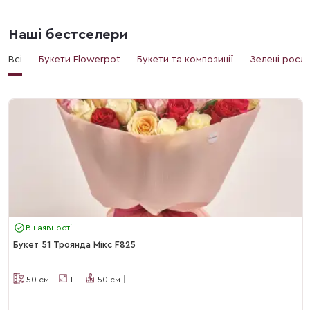
Наші бестселери
Всі
Букети Flowerpot
Букети та композиції
Зелені росл
В наявності
Букет 51 Троянда Мікс F825
50
см
L
50
см