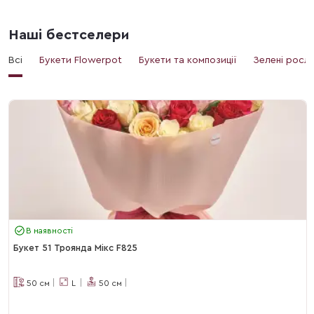
Наші бестселери
Всі
Букети Flowerpot
Букети та композиції
Зелені росл
В наявності
Букет 51 Троянда Мікс F825
50
см
L
50
см