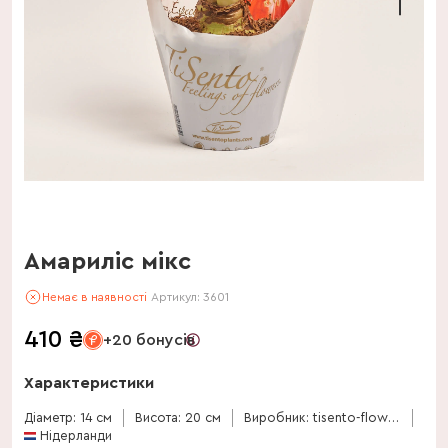
Амариліс мікс
Немає в наявності
Артикул:
3601
410
₴
+20 бонусів
Характеристики
Діаметр: 14 см
Висота: 20 см
Виробник: tisento-flowers-and-plants
Нідерланди