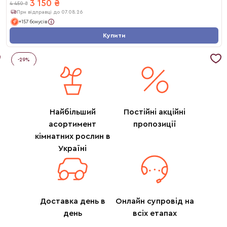
3 150
₴
4 450
₴
При відправці до 07.08.26
+157 бонусів
Купити
-
29
%
Найбільший
Постійні акційні
асортимент
пропозиції
кімнатних рослин в
Україні
Доставка день в
Онлайн супровід на
день
всіх етапах