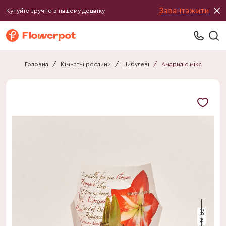
Завантажити
Купуйте зручно в нашому додатку
Головна
/
Кімнатні рослини
/
Цибулеві
/
Амариліс мікс
20 см