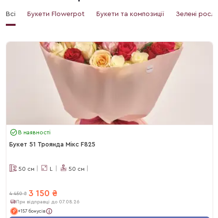
Всі
Букети Flowerpot
Букети та композиції
Зелені росл
В наявності
Букет 51 Троянда Мікс F825
50
см
L
50
см
3 150
₴
4 450
₴
При відправці до 07.08.26
+157 бонусів