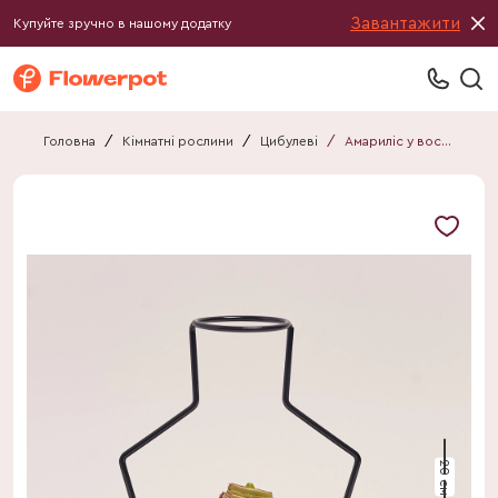
Завантажити
Купуйте зручно в нашому додатку
Головна
/
Кімнатні рослини
/
Цибулеві
/
Амариліс у воску мікс
20 см