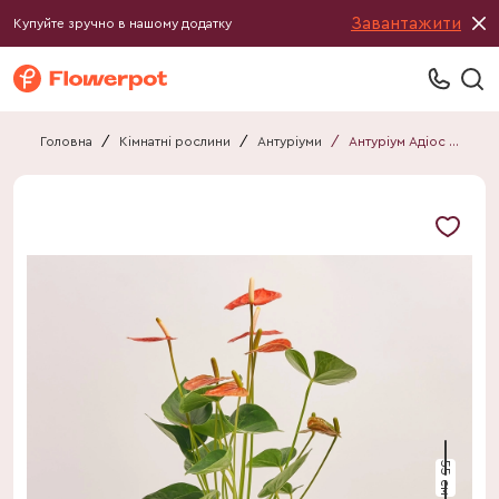
Завантажити
Купуйте зручно в нашому додатку
Головна
/
Кімнатні рослини
/
Антуріуми
/
Антуріум Адіос Оранж
55 см