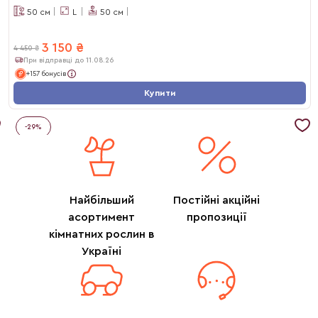
50
см
L
50
см
3 150
₴
4 450
₴
При відправці до 11.08.26
+157 бонусів
Купити
-
29
%
Найбільший
Постійні акційні
асортимент
пропозиції
кімнатних рослин в
Україні