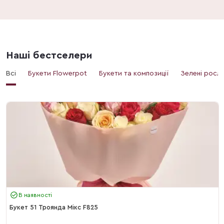
Наші бестселери
Всі
Букети Flowerpot
Букети та композиції
Зелені росл
В наявності
Букет 51 Троянда Мікс F825