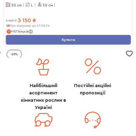
50
см
L
50
см
3 150
₴
4 450
₴
При відправці до 07.08.26
+157 бонусів
Купити
-
29
%
Найбільший
Постійні акційні
асортимент
пропозиції
кімнатних рослин в
Україні