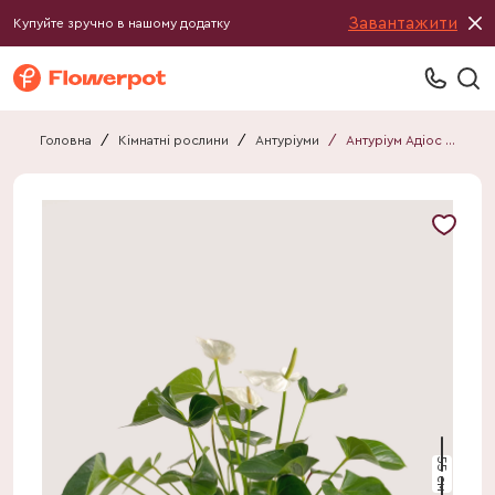
Завантажити
Купуйте зручно в нашому додатку
Головна
/
Кімнатні рослини
/
Антуріуми
/
Антуріум Адіос Вайт
55 см