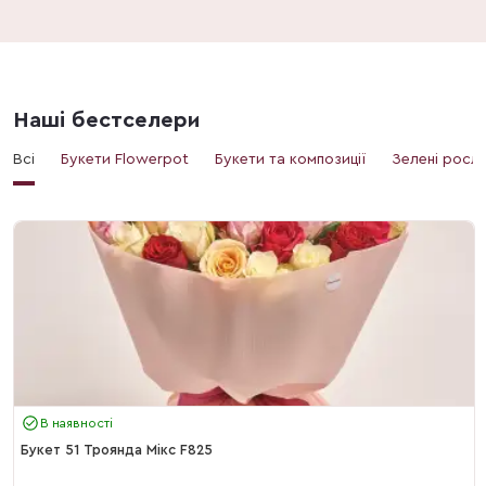
Наші бестселери
Всі
Букети Flowerpot
Букети та композиції
Зелені росл
В наявності
Букет 51 Троянда Мікс F825