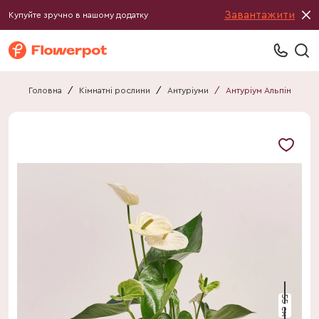
Завантажити
Купуйте зручно в нашому додатку
Головна
/
Кімнатні рослини
/
Антуріуми
/
Антуріум Альпін
55 см