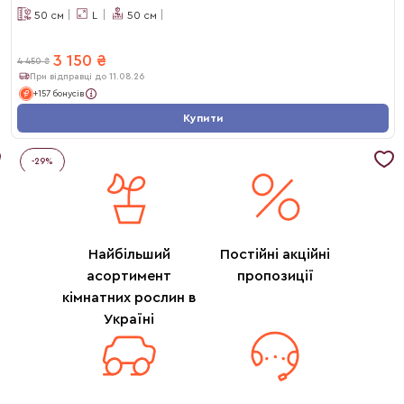
50
см
L
50
см
3 150
₴
4 450
₴
При відправці до 11.08.26
+157 бонусів
Купити
-
29
%
Найбільший
Постійні акційні
асортимент
пропозиції
кімнатних рослин в
Україні