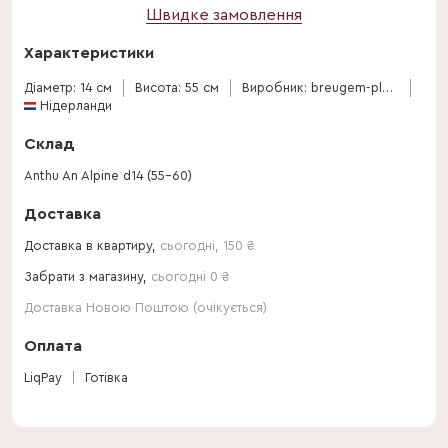
Швидке замовлення
Характеристики
Діаметр: 14 см
Висота: 55 см
Виробник: breugem-plants-bv
Нідерланди
Склад
Anthu An Alpine d14 (55-60)
Доставка
Доставка в квартиру,
сьогодні
,
150
₴
Забрати з магазину,
сьогодні 0 ₴
Доставка Новою Поштою (очікується)
Оплата
LiqPay
Готівка