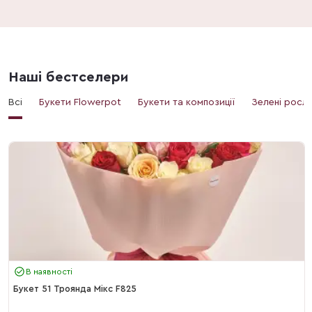
Наші бестселери
Всі
Букети Flowerpot
Букети та композиції
Зелені росл
В наявності
Букет 51 Троянда Мікс F825