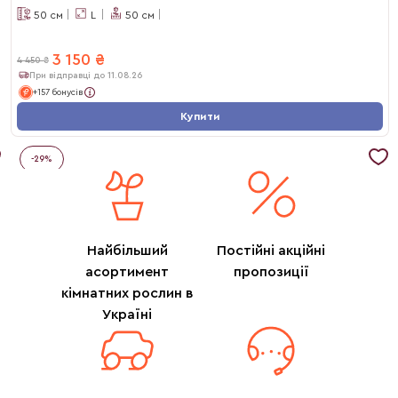
50
см
L
50
см
3 150
₴
4 450
₴
При відправці до 11.08.26
+157 бонусів
Купити
-
29
%
Найбільший
Постійні акційні
асортимент
пропозиції
кімнатних рослин в
Україні