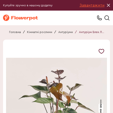
Завантажити
Купуйте зручно в нашому додатку
Головна
/
Кімнатні рослини
/
Антуріуми
/
Антуріум Блек Лав
50 см