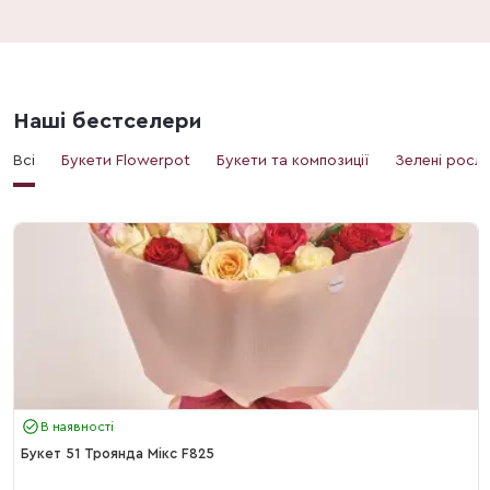
Наші бестселери
Всі
Букети Flowerpot
Букети та композиції
Зелені росл
В наявності
Букет 51 Троянда Мікс F825