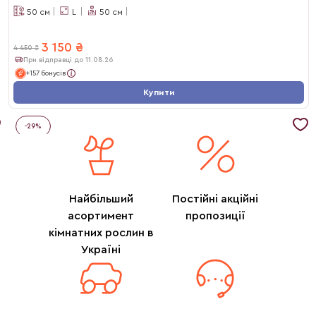
50
см
L
50
см
3 150
₴
4 450
₴
При відправці до 11.08.26
+157 бонусів
Купити
-
29
%
Найбільший
Постійні акційні
асортимент
пропозиції
кімнатних рослин в
Україні