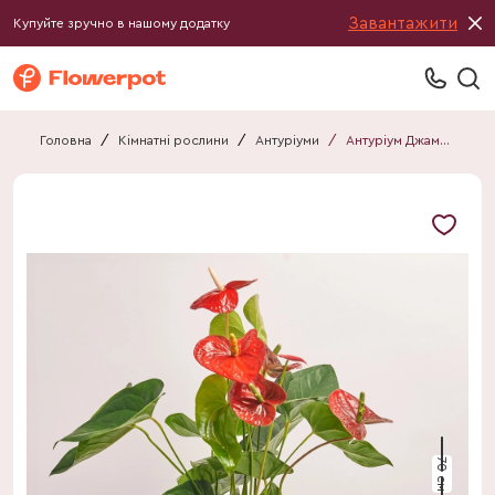
Завантажити
Купуйте зручно в нашому додатку
Головна
/
Кімнатні рослини
/
Антуріуми
/
Антуріум Джамбо Ред
70 см