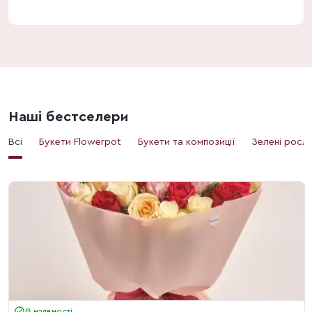
Наші бестселери
Всі
Букети Flowerpot
Букети та композиції
Зелені росл
В наявності