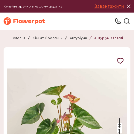
Завантажити
Купуйте зручно в нашому додатку
Головна
/
Кімнатні рослини
/
Антуріуми
/
Антуріум Каваллі
65 см