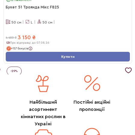
Букет 51 Троянда Мікс F825
50
см
L
50
см
3 150
₴
4 450
₴
При відправці до 07.08.26
+157 бонусів
Купити
-
29
%
Найбільший
Постійні акційні
асортимент
пропозиції
кімнатних рослин в
Україні