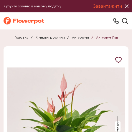
Завантажити
Купуйте зручно в нашому додатку
Головна
/
Кімнатні рослини
/
Антуріуми
/
Антуріум Лілі
30 см