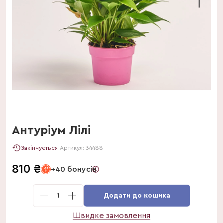
Антуріум Лілі
Закінчується
Артикул:
34488
810
₴
+40 бонусів
1
Додати до кошика
Швидке замовлення