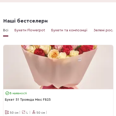
Наші бестселери
Всі
Букети Flowerpot
Букети та композиції
Зелені росл
В наявності
Букет 51 Троянда Мікс F825
50
см
L
50
см