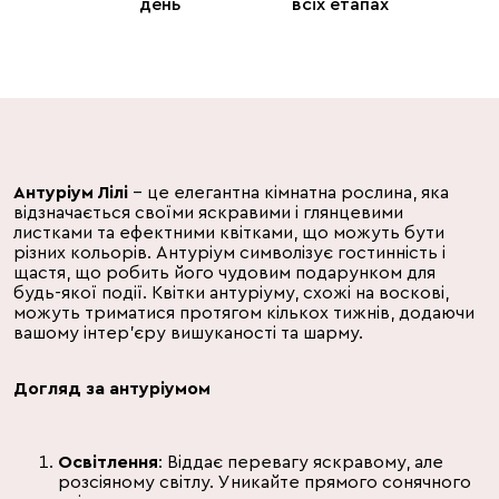
день
всіх етапах
Антуріум Лілі
– це елегантна кімнатна рослина, яка
відзначається своїми яскравими і глянцевими
листками та ефектними квітками, що можуть бути
різних кольорів. Антуріум символізує гостинність і
щастя, що робить його чудовим подарунком для
будь-якої події. Квітки антуріуму, схожі на воскові,
можуть триматися протягом кількох тижнів, додаючи
вашому інтер'єру вишуканості та шарму.
Догляд за антуріумом
Освітлення
: Віддає перевагу яскравому, але
розсіяному світлу. Уникайте прямого сонячного