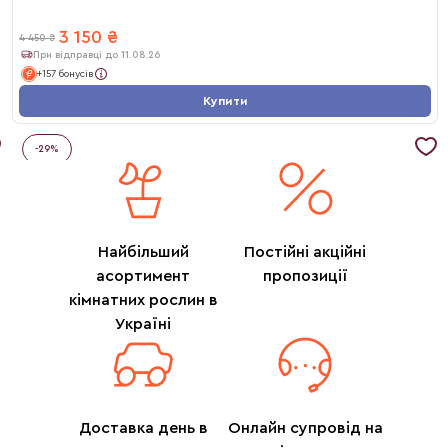
3 150
₴
4 450
₴
При відправці до 11.08.26
+157 бонусів
Купити
-
29
%
Найбільший
Постійні акційні
асортимент
пропозиції
кімнатних рослин в
Україні
Доставка день в
Онлайн супровід на