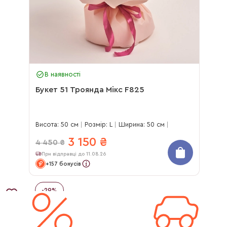
В наявності
Букет 51 Троянда Мікс F825
Висота: 50 см
Розмір: L
Ширина: 50 см
3 150
₴
4 450
₴
При відправці до 11.08.26
+157 бонусів
-
29
%