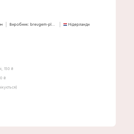
55 см
см
Виробник: breugem-plants-bv
Нідерланди
і
,
150
₴
0 ₴
кується)