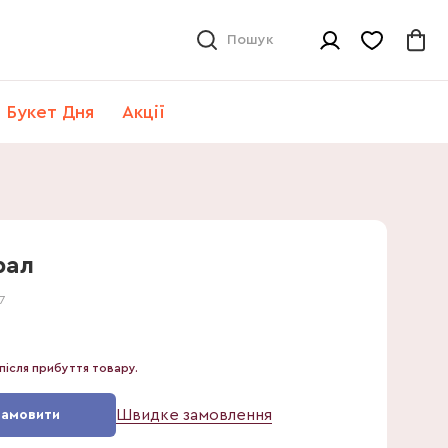
Пошук
Букет Дня
Акції
рал
7
після прибуття товару.
Швидке замовлення
Замовити