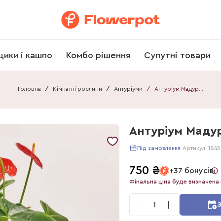
щики і кашпо
Комбо рішення
Супутні товари
Головна
/
Кімнатні рослини
/
Антуріуми
/
Антуріум Мадурал
Антуріум Маду
Артикул:
1845
Під замовлення
750
₴
+37 бонусів
Фінальна ціна буде визначена 
1