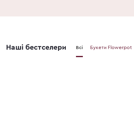
Наші бестселери
Всі
Букети Flowerpot