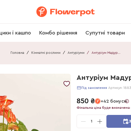
щики і кашпо
Комбо рішення
Супутні товари
Головна
/
Кімнатні рослини
/
Антуріуми
/
Антуріум Мадурал Оранж
Антуріум Маду
Артикул:
188
Під замовлення
850
₴
+42 бонуси
Фінальна ціна буде визначена 
1