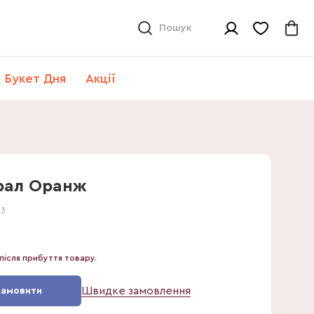
Пошук
Букет Дня
Акції
рал Оранж
33
після прибуття товару.
Швидке замовлення
Замовити