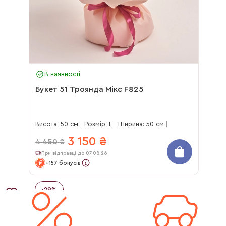
В наявності
Букет 51 Троянда Мікс F825
Висота: 50 см
Розмір: L
Ширина: 50 см
3 150
₴
4 450
₴
При відправці до 07.08.26
+157 бонусів
-
29
%