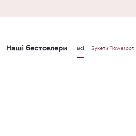
Наші бестселери
Всі
Букети Flowerpot