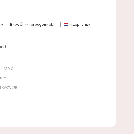
60 см
см
Виробник: breugem-plants-bv
Нідерланди
-60)
і
,
150
₴
0 ₴
кується)