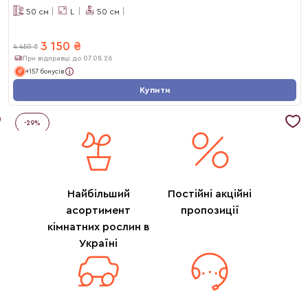
50
см
L
50
см
3 150
₴
4 450
₴
При відправці до 07.08.26
+157 бонусів
Купити
-
29
%
Найбільший
Постійні акційні
асортимент
пропозиції
кімнатних рослин в
Україні