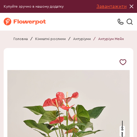
Завантажити
Купуйте зручно в нашому додатку
Головна
/
Кімнатні рослини
/
Антуріуми
/
Антуріум Мейн
60 см