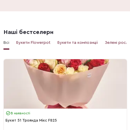
Наші бестселери
Всі
Букети Flowerpot
Букети та композиції
Зелені росл
В наявності
Букет 51 Троянда Мікс F825